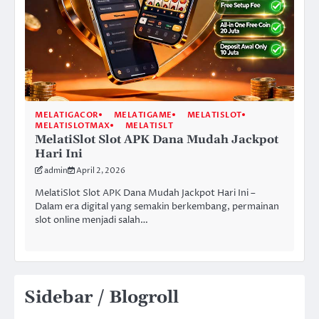
MELATIGACOR
MELATIGAME
MELATISLOT
MELATISLOTMAX
MELATISLT
MelatiSlot Slot APK Dana Mudah Jackpot
Hari Ini
admin
April 2, 2026
MelatiSlot Slot APK Dana Mudah Jackpot Hari Ini –
Dalam era digital yang semakin berkembang, permainan
slot online menjadi salah…
Sidebar / Blogroll