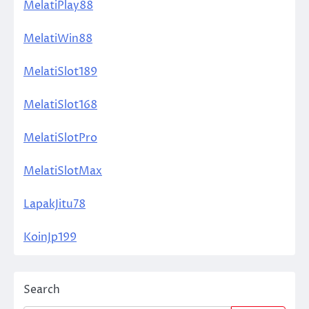
MelatiPlay88
MelatiWin88
MelatiSlot189
MelatiSlot168
MelatiSlotPro
MelatiSlotMax
LapakJitu78
KoinJp199
Search