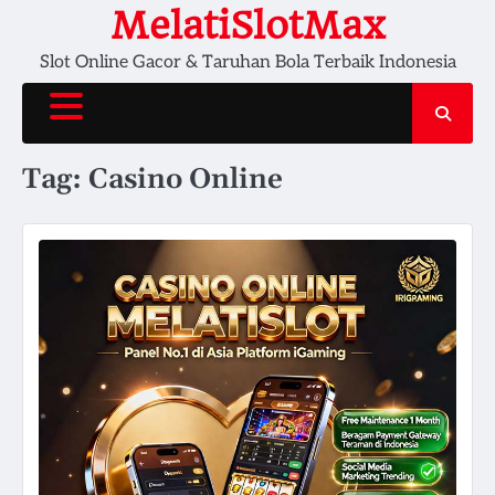
Skip
MelatiSlotMax
to
Slot Online Gacor & Taruhan Bola Terbaik Indonesia
content
Tag:
Casino Online