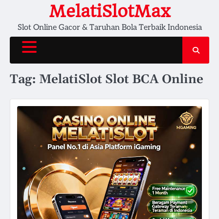
Skip
MelatiSlotMax
to
Slot Online Gacor & Taruhan Bola Terbaik Indonesia
content
Tag:
MelatiSlot Slot BCA Online