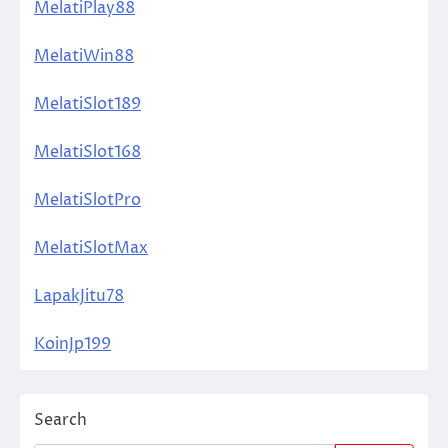
MelatiPlay88
MelatiWin88
MelatiSlot189
MelatiSlot168
MelatiSlotPro
MelatiSlotMax
LapakJitu78
KoinJp199
Search