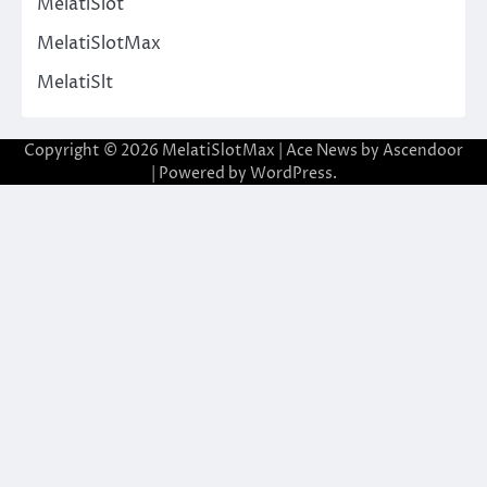
MelatiSlot
MelatiSlotMax
MelatiSlt
Copyright © 2026
MelatiSlotMax
| Ace News by
Ascendoor
| Powered by
WordPress
.