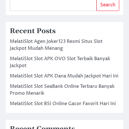
Search
Recent Posts
MelatiSlot Agen Joker123 Resmi Situs Slot
Jackpot Mudah Menang
MelatiSlot Slot APK OVO Slot Terbaik Banyak
Jackpot
MelatiSlot Slot APK Dana Mudah Jackpot Hari Ini
MelatiSlot Slot SeaBank Online Terbaru Banyak
Promo Menarik
MelatiSlot Slot BSI Online Gacor Favorit Hari Ini
Recent Comments