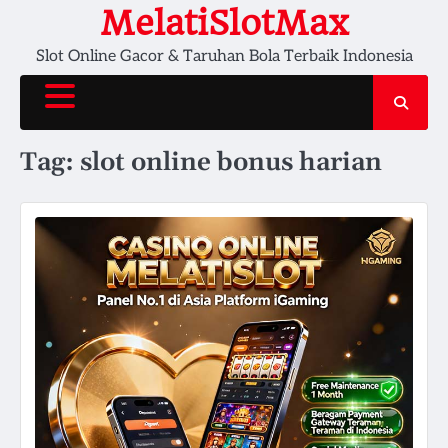
Skip
MelatiSlotMax
to
Slot Online Gacor & Taruhan Bola Terbaik Indonesia
content
Tag:
slot online bonus harian