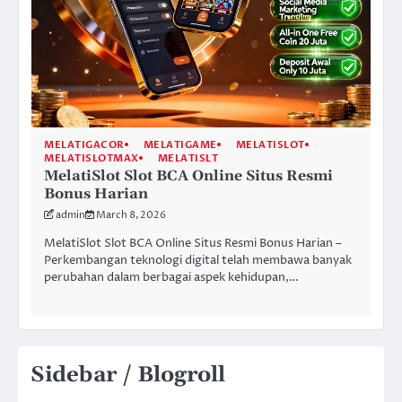
MELATIGACOR
MELATIGAME
MELATISLOT
MELATISLOTMAX
MELATISLT
MelatiSlot Slot BCA Online Situs Resmi
Bonus Harian
admin
March 8, 2026
MelatiSlot Slot BCA Online Situs Resmi Bonus Harian –
Perkembangan teknologi digital telah membawa banyak
perubahan dalam berbagai aspek kehidupan,…
Sidebar / Blogroll