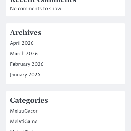
No comments to show.
Archives
April 2026
March 2026
February 2026
January 2026
Categories
MelatiGacor
MelatiGame