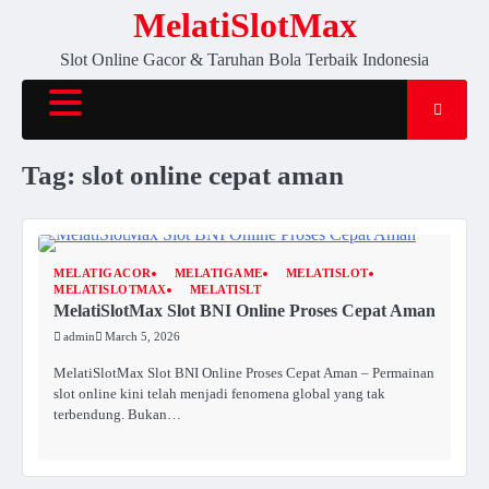
Skip
MelatiSlotMax
to
Slot Online Gacor & Taruhan Bola Terbaik Indonesia
content
Tag:
slot online cepat aman
MELATIGACOR
MELATIGAME
MELATISLOT
MELATISLOTMAX
MELATISLT
MelatiSlotMax Slot BNI Online Proses Cepat Aman
admin
March 5, 2026
MelatiSlotMax Slot BNI Online Proses Cepat Aman – Permainan
slot online kini telah menjadi fenomena global yang tak
terbendung. Bukan…